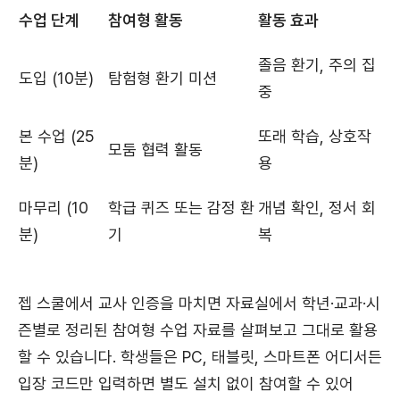
수업 단계
참여형 활동
활동 효과
졸음 환기, 주의 집
도입 (10분)
탐험형 환기 미션
중
본 수업 (25
또래 학습, 상호작
모둠 협력 활동
분)
용
마무리 (10
학급 퀴즈 또는 감정 환
개념 확인, 정서 회
분)
기
복
젭 스쿨에서 교사 인증을 마치면 자료실에서 학년·교과·시
즌별로 정리된 참여형 수업 자료를 살펴보고 그대로 활용
할 수 있습니다. 학생들은 PC, 태블릿, 스마트폰 어디서든
입장 코드만 입력하면 별도 설치 없이 참여할 수 있어